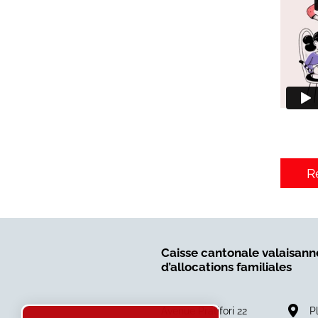
R
Caisse cantonale valaisann
d’allocations familiales
Avenue Pratifori 22
P