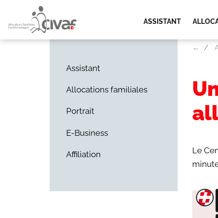
ASSISTANT
ALLOCA
←
A
Assistant
Un
Allocations familiales
al
Portrait
E-Business
Le Cen
Affiliation
minute