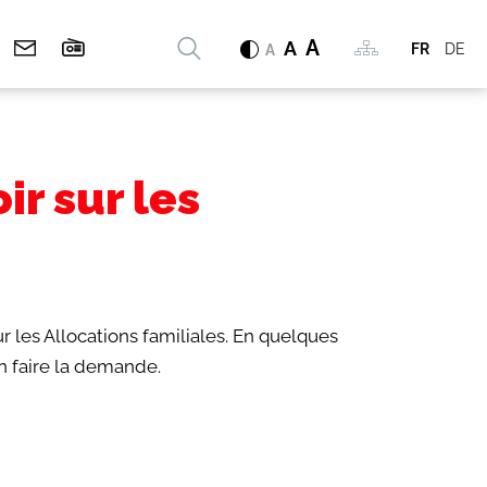
Rechercher
A
Mots
A
FR
DE
A
clés
ir sur les
r les Allocations familiales. En quelques
n faire la demande.