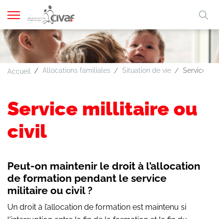
Afficher
Mo
la
A
A
A
FR
DE
navigation
clé
Allocations familiales
Situation de vie
Service mill
Accueil
Service millitaire ou
civil
Peut-on maintenir le droit à l’allocation
de formation pendant le service
militaire ou civil ?
Un droit à l’allocation de formation est maintenu si