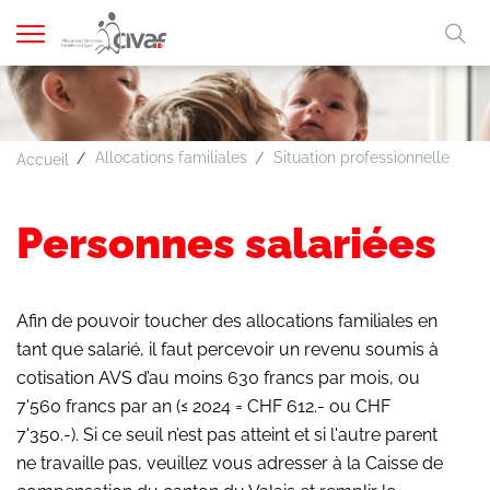
Afficher
Mo
la
A
A
A
FR
DE
navigation
clé
Allocations familiales
Situation professionnelle
Sa
Accueil
Personnes salariées
Afin de pouvoir toucher des allocations familiales en
tant que salarié, il faut percevoir un revenu soumis à
cotisation AVS d’au moins 630 francs par mois, ou
7'560 francs par an (≤ 2024 = CHF 612.- ou CHF
7'350.-). Si ce seuil n’est pas atteint et si l'autre parent
ne travaille pas, veuillez vous adresser à la Caisse de