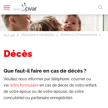
Afficher
Mo
la
A
A
A
FR
DE
navigation
clé
Allocations familiales
Annonce d'événements
Dé
Accueil
Décès
Que faut-il faire en cas de décès ?
Veuillez nous informer par téléphone, courrier ou
via
notre formulaire
en cas de décès de votre enfant,
de votre époux ou de votre épouse, de votre
concubin(e) ou partenaire enregistré(e).