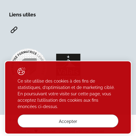
Liens utiles
Ce site utilise des cookies à des fins de
statistiques, d’optimisation et de marketing ciblé.
En poursuivant votre visite sur cette page, vous
acceptez l’utilisation des cookies aux fins
énoncées ci-dessus.
© 2026 Caisse cantonale valaisanne d’allocations familiales CIVAF.
Accepter
Tous droits réservés
Created with
by
Artionet
-
Generated with IceCube2.Net