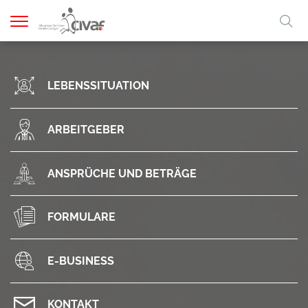
Navigation
Sti
zeigen
A
A
A
FR
DE
LEBENSSITUATION
ARBEITGEBER
ANSPRÜCHE UND BETRÄGE
FORMULARE
E-BUSINESS
KONTAKT